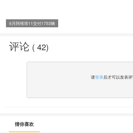
6月阿维塔11交付1753辆
ADS高阶功能包正式开启订
阅
评论
(
42
)
请
登录
后才可以发表评
猜你喜欢