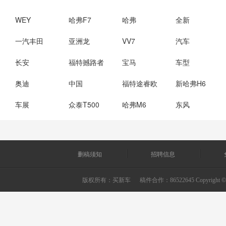
WEY
哈弗F7
哈弗
全新
一汽丰田
亚洲龙
VV7
汽车
长安
福特撼路者
宝马
车型
奥迪
中国
福特途睿欧
新哈弗H6
车展
众泰T500
哈弗M6
东风
删稿须知
招聘信息
版权所有：
买新车
稿件合作：86522645 Copyright © 2