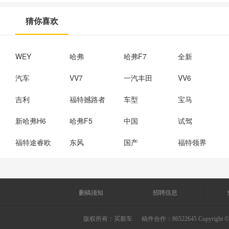
猜你喜欢
WEY
哈弗
哈弗F7
全新
汽车
VV7
一汽丰田
VV6
吉利
福特撼路者
车型
宝马
新哈弗H6
哈弗F5
中国
试驾
福特途睿欧
东风
国产
福特领界
删稿须知
招聘信息
版权所有：
买新车
稿件合作：86522645 Copyright © 2