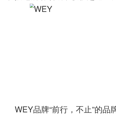
WEY品牌“前行，不止”的品