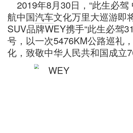
2019年8月30日，“此生必驾 
航中国
汽车
文化万里大巡游即
SUV品牌WEY携手“此生必驾3
号，以一次5476KM公路巡礼
化，致敬中华人民共和国成立7