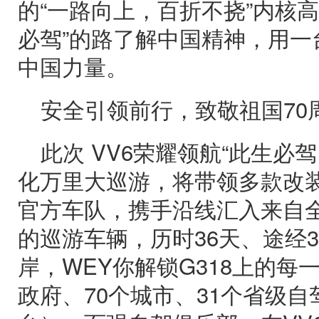
的“一路向上，百折不挠”内核
必驾”的路了解中国精神，用一台
中国力量。
安全引领前行，致敬祖国70
此次 VV6荣耀领航“此生必驾
化万里大巡游，将带领多款改
官方车队，携手沿线汇入来自
的巡游车辆，历时36天、途经
岸，WEY你解锁G318上的每
政府、70个城市、31个省级