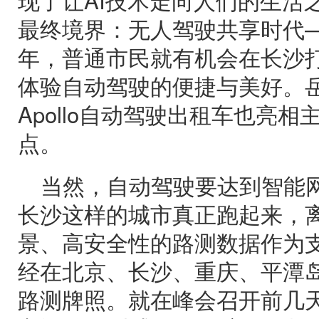
最终境界：无人驾驶共享时代—
年，普通市民就有机会在长沙
体验自动驾驶的便捷与美好。
Apollo自动驾驶出租车也亮
点。
当然，自动驾驶要达到智能
长沙这样的城市真正跑起来，
景、高安全性的路测数据作为
经在北京、长沙、重庆、平潭
路测牌照。就在峰会召开前几