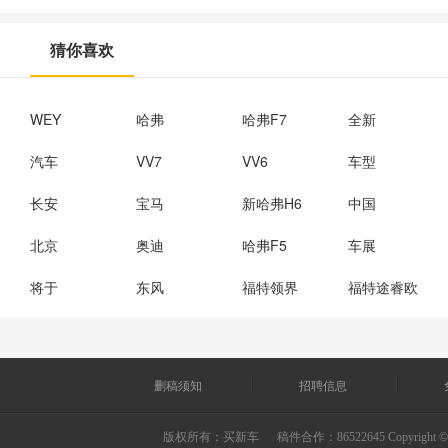
猜你喜欢
WEY
哈弗
哈弗F7
全新
汽车
VV7
VV6
车型
长安
宝马
新哈弗H6
中国
北京
奥迪
哈弗F5
车展
将于
东风
福特领界
福特途睿欧
删稿须知
招聘信息
版权所有：
买新车
稿件合作：86522645 Copyright © 2