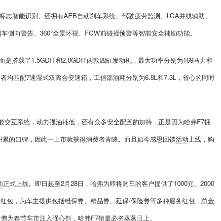
速标志智能识别、还拥有AEB自动刹车系统、驾驶疲劳监测、LCA并线辅助、
倒车侧向警告、360°全景环视、FCW前碰撞预警等智能安全辅助功能。
搭载了1.5GDIT和2.0GDIT两款四缸发动机，最大功率分别为169马力和
，两者均匹配7速湿式双离合变速箱，工信部油耗分别为6.8L和7.3L，省心的同时
能交互系统，动力强油耗低，还有众多安全配置的加持，正是因为哈弗F7拥
积累的口碑，因此一上市就获得消费者青睐。而且如今感恩回馈
活动
上线，购
动
正式上线。即日起至2月28日，哈弗为即将购车的客户提供了1000元、2000
等的购车红包，为车主提供包括维保券、精品券、延保/保险券等多种服务红包，总金
弗为春节车市注入强心剂，哈弗F7销量必将蒸蒸日上。