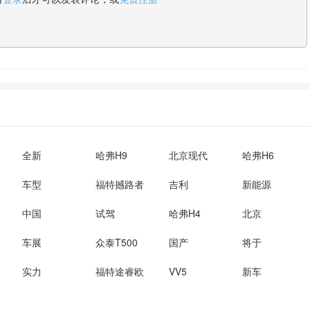
全新
哈弗H9
北京现代
哈弗H6
车型
福特撼路者
吉利
新能源
中国
试驾
哈弗H4
北京
车展
众泰T500
国产
将于
实力
福特途睿欧
VV5
新车