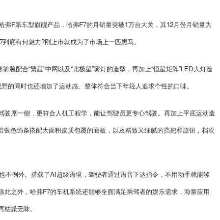
哈弗F系车型旗舰产品，哈弗F7的月销量突破1万台大关，其12月份月销量为
F7到底有何魅力?刚上市就成为了市场上一匹黑马。
前脸配合“繁星”中网以及“北极星”雾灯的造型，再加上“恒星矩阵”LED大灯造
足视野的同时也还增加了运动感。整体符合当下年轻人追求个性的口味。
驾驶席一侧，更符合人机工程学，能让驾驶员更专心驾驶。再加上平底运动造
暗银色饰条搭配大面积皮质包覆的面板，以及精致又细腻的挡把和旋钮，档次
也不例外。搭载了AI超级语境，驾驶者通过语音下达指令，不用动手就能够
除此之外，哈弗F7的车机系统还能够全面满足乘驾者的娱乐需求，海量应用
再枯燥无味。