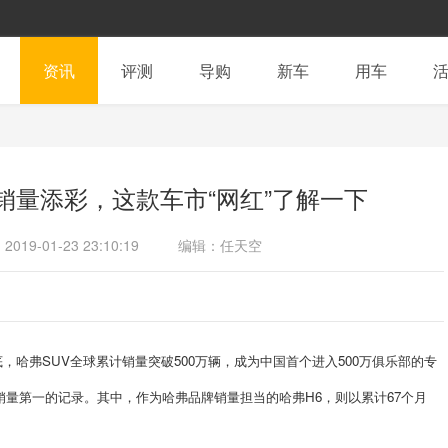
资讯
评测
导购
新车
用车
万销量添彩，这款车市“网红”了解一下
2019-01-23 23:10:19
编辑：任天空
底，哈弗SUV全球累计销量突破500万辆，成为中国首个进入500万俱乐部的专
V销量第一的记录。其中，作为哈弗品牌销量担当的哈弗H6，则以累计67个月