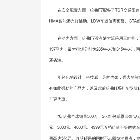
在安全配置方面，哈弗F7配备了TSR交通限
HMA智能远光灯辅助、LDW车道偏离预警、CTA
在动力方面，哈弗F7没有随大流采用三缸机，而是
197马力，最大扭矩分别为285牛·米和345牛·米
还省油。
年轻化的设计，科技感十足的内饰，强大的智
有如此强劲的产品力，以及此前哈弗H系列车型所
车更优惠。
“庆哈弗全球销量500万，5亿红包感恩回馈”
活
元、3000元、4000元、4999元五档价值不
额高达5亿元。收获硕果的同时不忘回馈消费者，哈