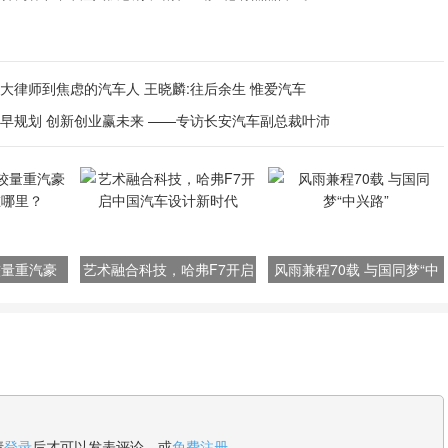
大律师到焦虑的汽车人 王晓麟:往后余生 惟爱汽车
早规划 创新创业赢未来 ——专访长安汽车副总裁叶沛
较量重汽豪
艺术融合科技，哈弗F7开启
风雨兼程70载 与国同梦“中
在哪里？
中国汽车设计新时代
兴路”
请
登录
后才可以发表评论，或
免费注册