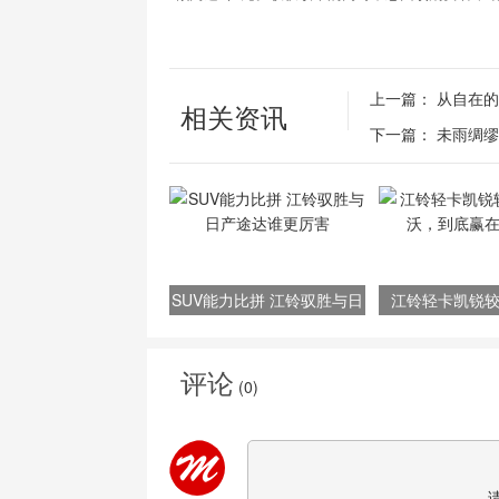
上一篇：
从自在的
相关资讯
下一篇：
未雨绸缪
SUV能力比拼 江铃驭胜与日
江铃轻卡凯锐
产途达谁更厉害
沃，到底赢
评论
(
0
)