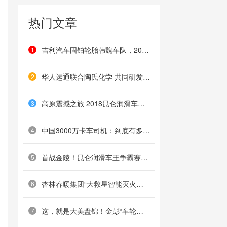
热门文章
吉利汽车固铂轮胎韩魏车队，2018环塔拉力赛实力争锋
1
华人运通联合陶氏化学 共同研发新能源汽车材料
2
高原震撼之旅 2018昆仑润滑车王争霸赛昆明嵩明嘉丽泽站冠军诞生
3
中国3000万卡车司机：到底有多苦？
4
首战金陵！昆仑润滑车王争霸赛2018赛季拉开序幕
5
杏林春暖集团“大救星智能灭火装置“将火灾灭绝在火苗状态!
6
这，就是大美盘锦！金彭“车轮上的秋天”探访深秋绯红秘境
7