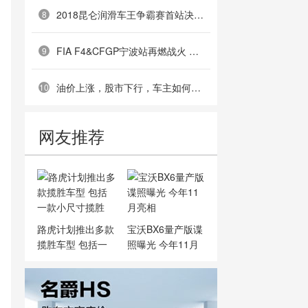
2018昆仑润滑车王争霸赛首站决赛尘埃落定
8
FIA F4&CFGP宁波站再燃战火 乐虎CFGP车手首次夺得全场冠军
9
油价上涨，股市下行，车主如何自救？
10
网友推荐
路虎计划推出多款
宝沃BX6量产版谍
揽胜车型 包括一
照曝光 今年11月
款小
亮相