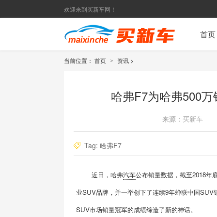
欢迎来到买新车网！
首页
当前位置：
首页
资讯
>
>
哈弗F7为哈弗500
来源：
买新车
Tag:
哈弗F7
近日，哈弗
汽车
公布销量数据，截至2018年
业SUV品牌，并一举创下了连续9年蝉联中国SU
SUV市场销量冠军的成绩缔造了新的神话。