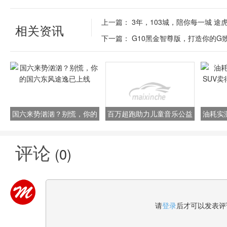
上一篇：
3年，103城，陪你每一城 途
相关资讯
下一篇：
G10黑金智尊版，打造你的G
国六来势汹汹？别慌，你的
百万超跑助力儿童音乐公益
油耗实
国六东风途逸已上线
赛麟汽车用实力彰显价值
卖得
评论
(
0
)
请
登录
后才可以发表评