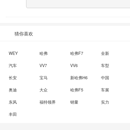
猜你喜欢
WEY
哈弗
哈弗F7
全新
汽车
VV7
VV6
车型
长安
宝马
新哈弗H6
中国
奥迪
大众
哈弗F5
车展
东风
福特领界
销量
实力
丰田