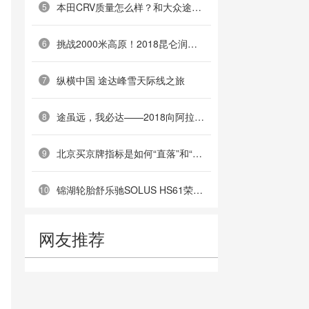
本田CRV质量怎么样？和大众途岳哪个更好？
5
挑战2000米高原！2018昆仑润滑车王争霸赛昆明站晋级赛群雄毕聚
6
纵横中国 途达峰雪天际线之旅
7
途虽远，我必达——2018向阿拉善进发，途达英雄荟全国车友会成立
8
北京买京牌指标是如何“直落”和“结婚过户”别被套路
9
锦湖轮胎舒乐驰SOLUS HS61荣膺“2018中国年度高价值轮胎”
10
网友推荐