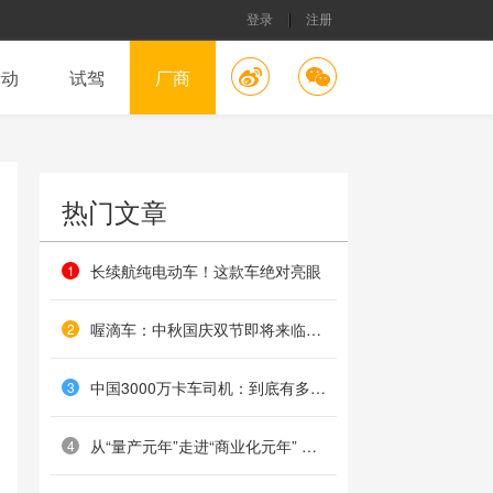
登录
注册
活动
试驾
厂商
热门文章
长续航纯电动车！这款车绝对亮眼
1
喔滴车：中秋国庆双节即将来临，你做好出行准备了吗？
2
中国3000万卡车司机：到底有多苦？
3
从“量产元年”走进“商业化元年” 张亚勤带来百度Apollo多项发布点燃2019美国CES
4