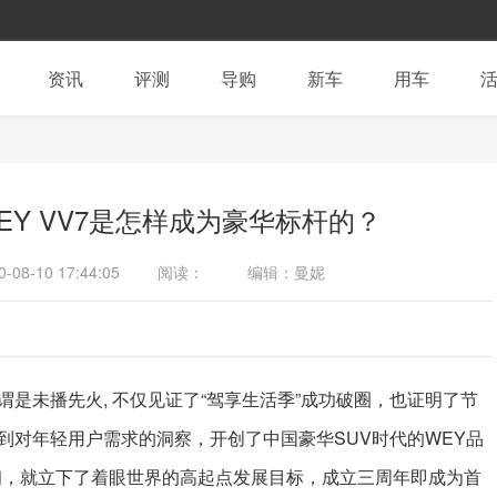
资讯
评测
导购
新车
用车
Y VV7是怎样成为豪华标杆的？
0-08-10 17:44:05
阅读：
编辑：曼妮
谓是未播先火, 不仅见证了“驾享生活季”成功破圈，也证明了节
到对年轻用户需求的洞察，开创了中国豪华SUV时代的WEY品
初，就立下了着眼世界的高起点发展目标，成立三周年即成为首