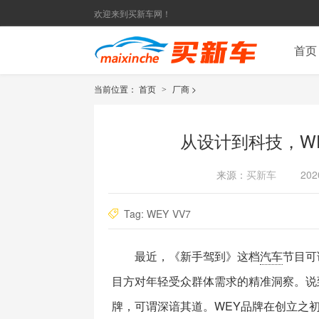
欢迎来到买新车网！
首页
当前位置：
首页
厂商
>
>
从设计到科技，WE
来源：
买新车
202
Tag:
WEY
VV7
最近，《新手驾到》这档
汽车
节目可
目方对年轻受众群体需求的精准洞察。说
牌，可谓深谙其道。WEY品牌在创立之