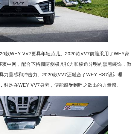
款WEY VV7更具年轻范儿。2020款VV7前脸采用了WEY家
钻璀璨中网，配合下格栅两侧极具张力和棱角分明的熏黑装饰，做
量感和冲击力。2020款VV7还融合了WEY RS7设计理
驻足在WEY VV7身旁，便能感受到呼之欲出的力量感。