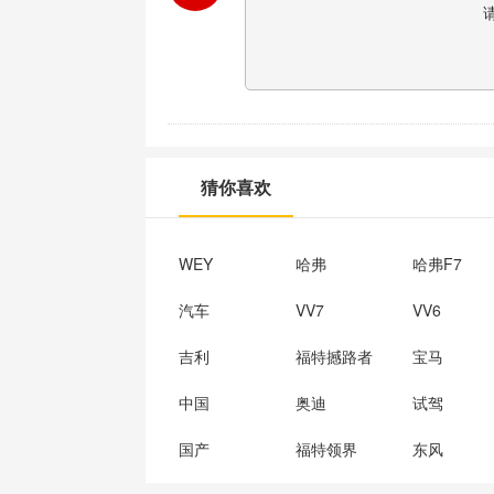
猜你喜欢
WEY
哈弗
哈弗F7
汽车
VV7
VV6
吉利
福特撼路者
宝马
中国
奥迪
试驾
国产
福特领界
东风