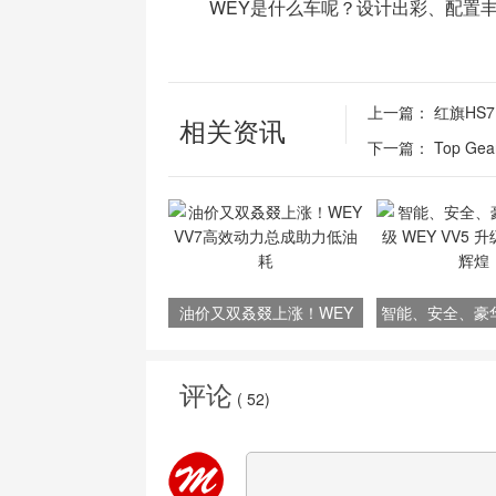
WEY是什么车呢？设计出彩、配置丰
上一篇：
红旗HS
相关资讯
下一篇：
Top 
油价又双叒叕上涨！WEY
智能、安全、豪
VV7高效动力总成助力低油
WEY VV5 升
耗
煌
评论
(
52
)