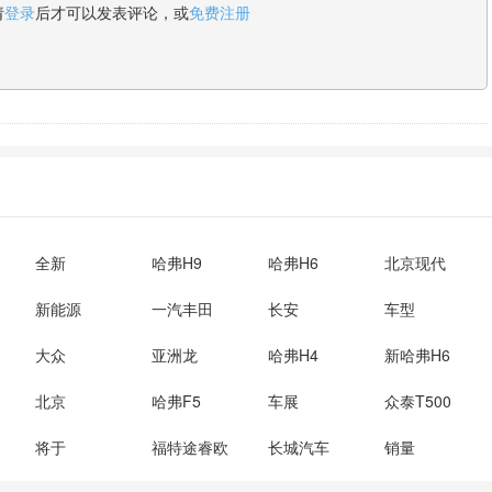
请
登录
后才可以发表评论，或
免费注册
全新
哈弗H9
哈弗H6
北京现代
新能源
一汽丰田
长安
车型
大众
亚洲龙
哈弗H4
新哈弗H6
北京
哈弗F5
车展
众泰T500
将于
福特途睿欧
长城汽车
销量