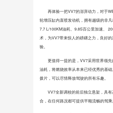
再体验一把VV7的澎湃动力，对于W
轮增压缸内直喷发动机，拥有越级的非凡动力，172
7.7 L/100KM油耗、9.8S百公里加速
术，为VV7带来惊人的磅礴之力，良好
验。
更值得一提的是，VV7采用世界领
油耗，将燃烧效率从本来已经优秀的基础上
拨片，可以尽情释放驾驶的所有乐趣。
VV7全新调校的前后独立悬架，具
合，在任何路况都可提供平顺流畅的驾乘