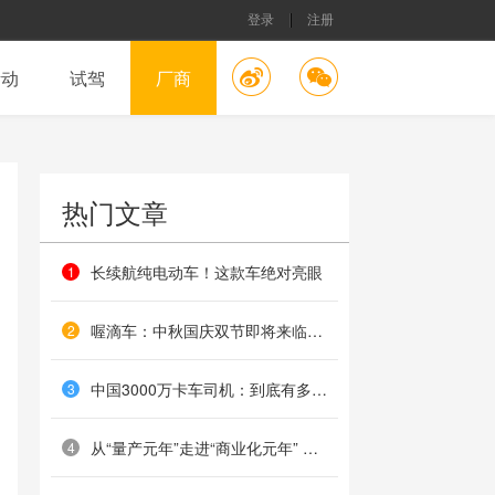
登录
注册
活动
试驾
厂商
热门文章
长续航纯电动车！这款车绝对亮眼
1
喔滴车：中秋国庆双节即将来临，你做好出行准备了吗？
2
中国3000万卡车司机：到底有多苦？
3
从“量产元年”走进“商业化元年” 张亚勤带来百度Apollo多项发布点燃2019美国CES
4