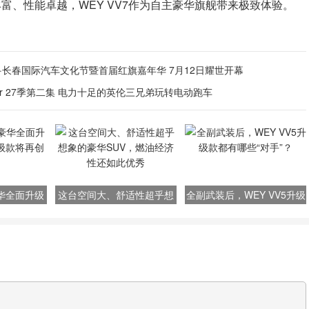
富、性能卓越，WEY VV7作为自主豪华旗舰带来极致体验。
7·长春国际汽车文化节暨首届红旗嘉年华 7月12日耀世开幕
Gear 27季第二集 电力十足的英伦三兄弟玩转电动跑车
华全面升级
这台空间大、舒适性超乎想
全副武装后，WEY VV5升级
级款将再创辉
象的豪华SUV，燃油经济性
款都有哪些“对手”？
还如此优秀