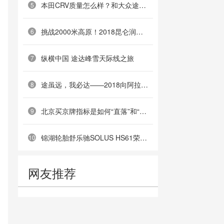
本田CRV质量怎么样？和大众途岳哪个更好？
5
挑战2000米高原！2018昆仑润滑车王争霸赛昆明站晋级赛群雄毕聚
6
纵横中国 途达峰雪天际线之旅
7
途虽远，我必达——2018向阿拉善进发，途达英雄荟全国车友会成立
8
北京买京牌指标是如何“直落”和“结婚过户”别被套路
9
锦湖轮胎舒乐驰SOLUS HS61荣膺“2018中国年度高价值轮胎”
10
网友推荐