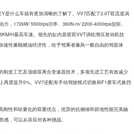
EY是什么车就有更加清晰的了解了。VV7匹配了2.0T双流道涡
kW/ 5500rps功率、360N·m/ 2200-4000rps扭矩、
、 205KM/H最高车速。领先的缸内直喷双VVT涡轮增压发动机技
的加速性兼顾燃油经济性，给予驾乘者像风一般自由的驾驭体
先的制造工艺及顶级双离合变速器技术，多项先进工艺有效减少
再度提升5%。VV7还配有手动驾驶模式切换和F1赛车式换挡
有高刚性和轻量化的双重优点，优异的抗侧倾和抓地性能完美融
质感，可以从容应对各种挑战。