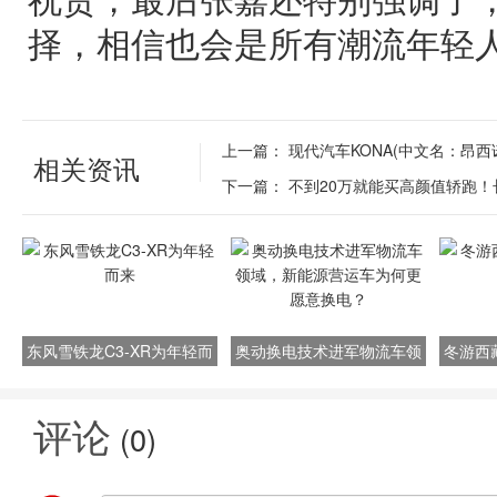
择，相信也会是所有潮流年轻
上一篇：
现代汽车KONA(中文名：昂
相关资讯
下一篇：
不到20万就能买高颜值轿跑！长
东风雪铁龙C3-XR为年轻而
奥动换电技术进军物流车领
冬游西
来
域，新能源营运车为何更愿
意换电？
评论
(
0
)