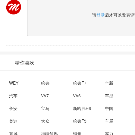
请
登录
后才可以发表评
猜你喜欢
WEY
哈弗
哈弗F7
全新
汽车
VV7
VV6
车型
长安
宝马
新哈弗H6
中国
奥迪
大众
哈弗F5
车展
东风
福特领界
销量
实力