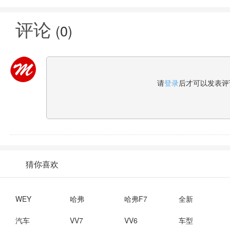
开年大作VV7升级款恢弘而
冠军，吉利帝豪实力演绎新
耀浙
至
一代国民家
评论
(
0
)
请
登录
后才可以发表评
猜你喜欢
WEY
哈弗
哈弗F7
全新
汽车
VV7
VV6
车型