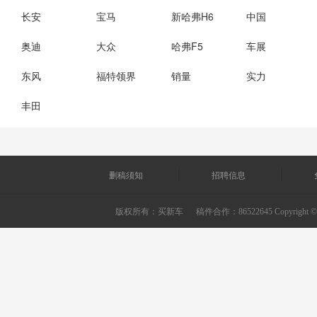
长安
宝马
新哈弗H6
中国
奥迪
大众
哈弗F5
车展
东风
福特领界
销量
实力
丰田
删稿须知
招聘信息
版权所有：
买新车
稿件合作：86522645 Copyright © 2