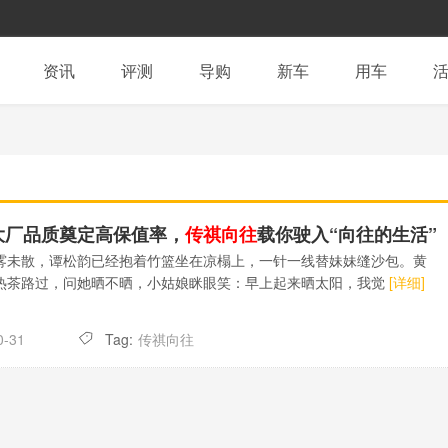
资讯
评测
导购
新车
用车
大厂品质奠定高保值率，
传祺向往
载你驶入“向往的生活”
雾未散，谭松韵已经抱着竹篮坐在凉榻上，一针一线替妹妹缝沙包。黄
热茶路过，问她晒不晒，小姑娘眯眼笑：早上起来晒太阳，我觉
[详细]
Tag:
传祺向往
0-31