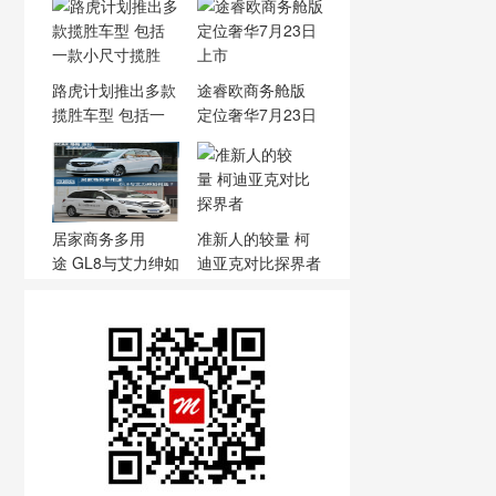
路虎计划推出多款
途睿欧商务舱版
揽胜车型 包括一
定位奢华7月23日
款小
上市
居家商务多用
准新人的较量 柯
途 GL8与艾力绅如
迪亚克对比探界者
何选？