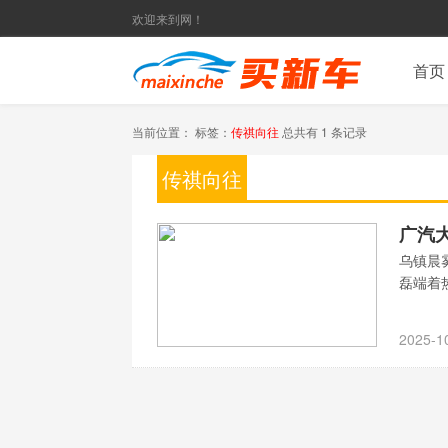
欢迎来到网！
首页
当前位置： 标签：
传祺向往
总共有 1 条记录
传祺向往
广汽
乌镇晨
磊端着
2025-1